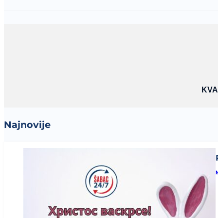
KVA
Najnovije