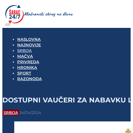
NASLOVNA
NAJNOVIJE
SRBIJA
MAČVA
PRIVREDA
HRONIKA
SPORT
RAZONODA
DOSTUPNI VAUČERI ZA NABAVKU L
SRBIJA
24/04/2024