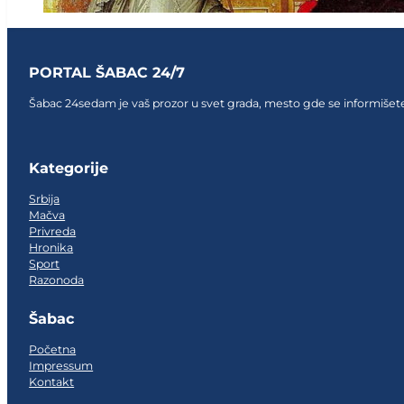
PORTAL ŠABAC 24/7
Šabac 24sedam je vaš prozor u svet grada, mesto gde se informišete,
Follow us on Facebook
Follow us on Facebook
Follow us on Facebook
Kategorije
Srbija
Mačva
Privreda
Hronika
Sport
Razonoda
Šabac
Početna
Impressum
Kontakt