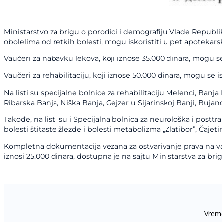
Ministarstvo za brigu o porodici i demografiju Vlade Republike
obolelima od retkih bolesti, mogu iskoristiti u pet apotekarsk
Vaučeri za nabavku lekova, koji iznose 35.000 dinara, mogu s
Vaučeri za rehabilitaciju, koji iznose 50.000 dinara, mogu se isk
Na listi su specijalne bolnice za rehabilitaciju Melenci, Banj
Ribarska Banja, Niška Banja, Gejzer u Sijarinskoj Banji, Buja
Takođe, na listi su i Specijalna bolnica za neurološka i post
bolesti štitaste žlezde i bolesti metabolizma „Zlatibor”, Čaje
Kompletna dokumentacija vezana za ostvarivanje prava na vau
iznosi 25.000 dinara, dostupna je na sajtu Ministarstva za bri