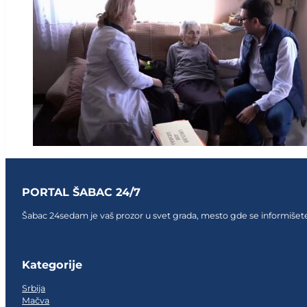
PORTAL ŠABAC 24/7
Šabac 24sedam je vaš prozor u svet grada, mesto gde se informišete,
Follow us on Facebook
Follow us on Facebook
Follow us on Facebook
Kategorije
Srbija
Mačva