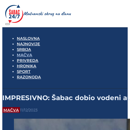
NASLOVNA
NAJNOVIJE
SRBIJA
MAČVA
PRIVREDA
HRONIKA
SPORT
RAZONODA
IMPRESIVNO: Šabac dobio vodeni au
MAČVA
11/12/2023