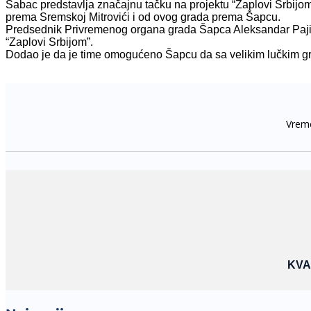
Šabac predstavlja značajnu tačku na projektu “Zaplovi Srbijom”
prema Sremskoj Mitrovići i od ovog grada prema Šapcu.
Predsednik Privremenog organa grada Šapca Aleksandar Pajić 
“Zaplovi Srbijom”.
Dodao je da je time omogućeno Šapcu da sa velikim lučkim 
KVA