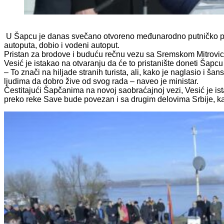
U Šapcu je danas svečano otvoreno međunarodno putničko prista
autoputa, dobio i vodeni autoput.
Pristan za brodove i buduću rečnu vezu sa Sremskom Mitrovico
Vesić je istakao na otvaranju da će to pristanište doneti Šapcu 
– To znači na hiljade stranih turista, ali, kako je naglasio i ša
ljudima da dobro žive od svog rada – naveo je ministar.
Čestitajući Šapčanima na novoj saobraćajnoj vezi, Vesić je i
preko reke Save bude povezan i sa drugim delovima Srbije, ka