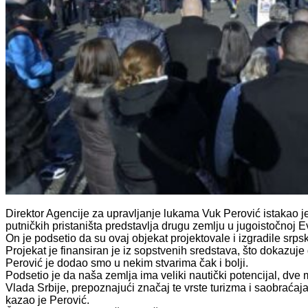
Direktor Agencije za upravljanje lukama Vuk Perović istakao j
putničkih pristaništa predstavlja drugu zemlju u jugoistočnoj 
On je podsetio da su ovaj objekat projektovale i izgradile srpsk
Projekat je finansiran je iz sopstvenih sredstava, što dokazuj
Perović je dodao smo u nekim stvarima čak i bolji.
Podsetio je da naša zemlja ima veliki nautički potencijal, dv
Vlada Srbije, prepoznajući značaj te vrste turizma i saobraćaj
kazao je Perović.