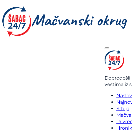
Dobrodošli 
vestima iz 
Naslo
Najnov
Srbija
Mačva
Privre
Hroni