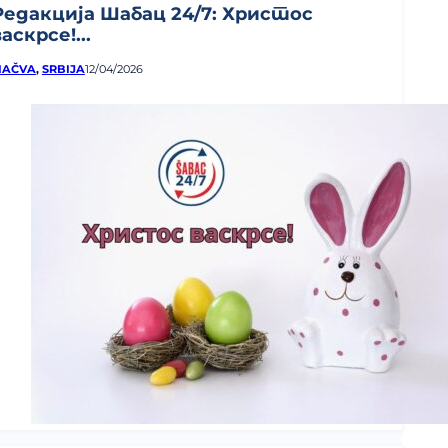
Редакција Шабац 24/7: Христос
васкрсе!...
AČVA
,
SRBIJA
12/04/2026