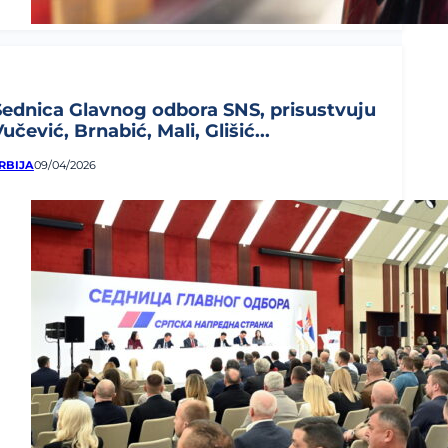
Sednica Glavnog odbora SNS, prisustvuju
učević, Brnabić, Mali, Glišić...
RBIJA
09/04/2026