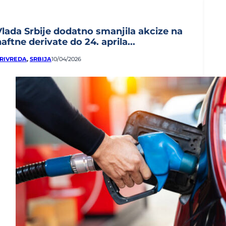
Vlada Srbije dodatno smanjila akcize na
aftne derivate do 24. aprila...
RIVREDA
,
SRBIJA
10/04/2026