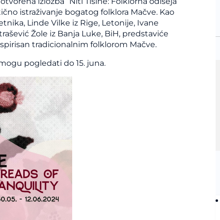
orena izložba “Niti Tišine: Folklorna odiseja
tično istraživanje bogatog folklora Mačve. Kao
nika, Linde Vilke iz Rige, Letonije, Ivane
ašević Žole iz Banja Luke, BiH, predstaviće
nspirisan tradicionalnim folklorom Mačve.
 mogu pogledati do 15. juna.