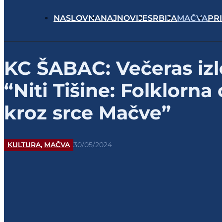
NASLOVNA
NAJNOVIJE
SRBIJA
MAČVA
PR
KC ŠABAC: Večeras iz
“Niti Tišine: Folklorna
kroz srce Mačve”
KULTURA
,
MAČVA
30/05/2024