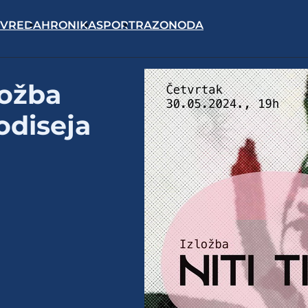
IVREDA
HRONIKA
SPORT
RAZONODA
ložba
 odiseja