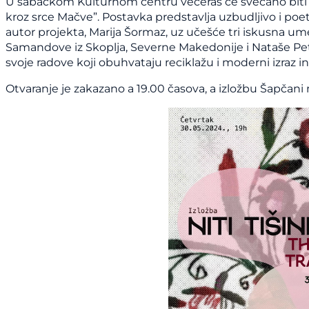
U šabačkom Kulturnom centru večeras će svečano biti otv
kroz srce Mačve”. Postavka predstavlja uzbudljivo i poe
autor projekta, Marija Šormaz, uz učešće tri iskusna umet
Samandove iz Skoplja, Severne Makedonije i Nataše Petr
svoje radove koji obuhvataju reciklažu i moderni izraz i
Otvaranje je zakazano a 19.00 časova, a izložbu Šapčani