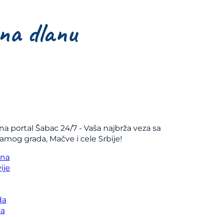
na portal Šabac 24/7 - Vaša najbrža veza sa
samog grada, Mačve i cele Srbije!
vna
ije
da
ka