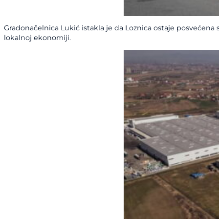
Gradonačelnica Lukić istakla je da Loznica ostaje posvećena 
lokalnoj ekonomiji.