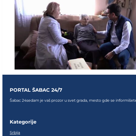
PORTAL ŠABAC 24/7
Šabac 24sedam je vaš prozor u svet grada, mesto gde se informišete,
Follow us on Facebook
Follow us on Facebook
Follow us on Facebook
Kategorije
Srbija