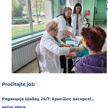
Pročitajte još:
Редакција Шабац 24/7: Христос васкрсе!...
MAČVA
,
SRBIJA