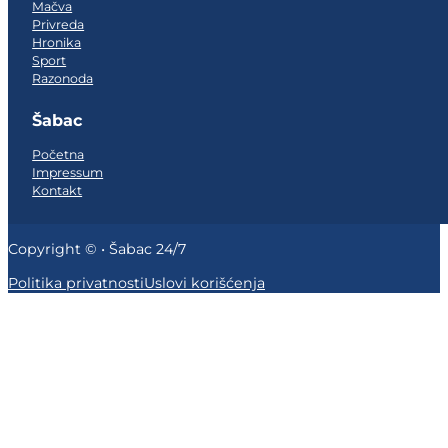
Mačva
Privreda
Hronika
Sport
Razonoda
Šabac
Početna
Impressum
Kontakt
Copyright © • Šabac 24/7
Politika privatnosti
Uslovi korišćenja