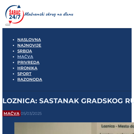
NASLOVNA
NAJNOVIJE
SRBIJA
MAČVA
PRIVREDA
HRONIKA
SPORT
RAZONODA
LOZNICA: SASTANAK GRADSKOG RU
MAČVA
05/03/2025