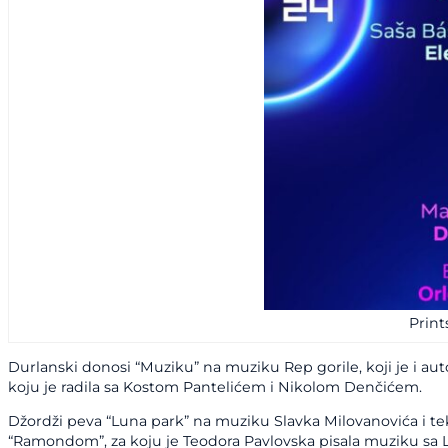
Print
Durlanski donosi “Muziku” na muziku Rep gorile, koji je i au
koju je radila sa Kostom Pantelićem i Nikolom Denčićem.
Džordži peva “Luna park” na muziku Slavka Milovanovića i teks
“Ramondom”, za koju je Teodora Pavlovska pisala muziku sa