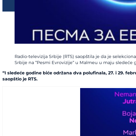
Radio-televizija Srbije (RTS) saopštila je da je selekci
Srbije na “Pesmi Evrovizije“ u Malmeu u maju sledeće 
“I sledeće godine biće održana dva polufinala, 27. i 29. febr
saopštio je RTS.