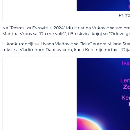
Print
Na “Pesmu za Evroviziju 2024” idu Hristina Vuković sa svojo
Martina Vrbos sa “Da me voliš”, i Breskvica kojoj su “Orlovo g
U konkurenciji su i Ivana Vladović sa “Jaka” autora Milana St
tekst sa Vladimirom Danilovićem, kao i Keni nije mrtav i “Di