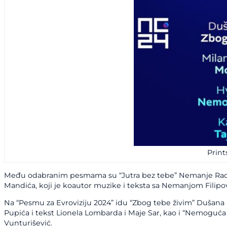
Print
Među odabranim pesmama su “Jutra bez tebe” Nemanje Radoše
Mandića, koji je koautor muzike i teksta sa Nemanjom Filipo
Na “Pesmu za Evroviziju 2024” idu “Zbog tebe živim” Dušana K
Pupića i tekst Lionela Lombarda i Maje Sar, kao i “Nemoguća m
Vunturišević.