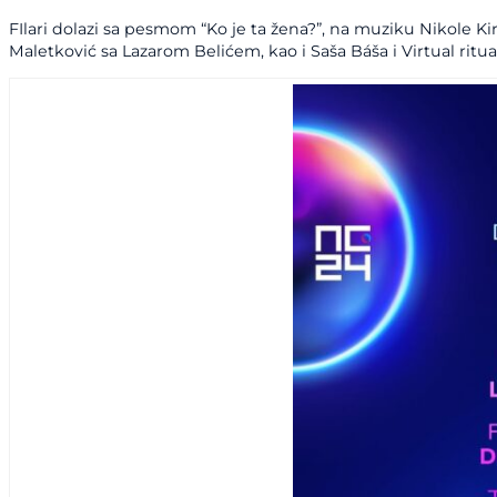
FIlari dolazi sa pesmom “Ko je ta žena?”, na muziku Nikole Kir
Maletković sa Lazarom Belićem, kao i Saša Báša i Virtual rit