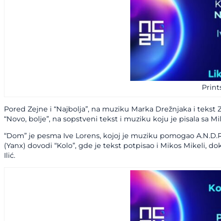
Print
Pored Zejne i “Najbolja”, na muziku Marka Drežnjaka i tekst
“Novo, bolje”, na sopstveni tekst i muziku koju je pisala s
“Dom” je pesma Ive Lorens, kojoj je muziku pomogao A.N.D.R.
(Yanx) dovodi “Kolo”, gde je tekst potpisao i Mikos Mikeli, 
Ilić.