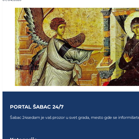
PORTAL ŠABAC 24/7
Šabac 24sedam je vaš prozor u svet grada, mesto gde se informišete,
Follow us on Facebook
Follow us on Facebook
Follow us on Facebook