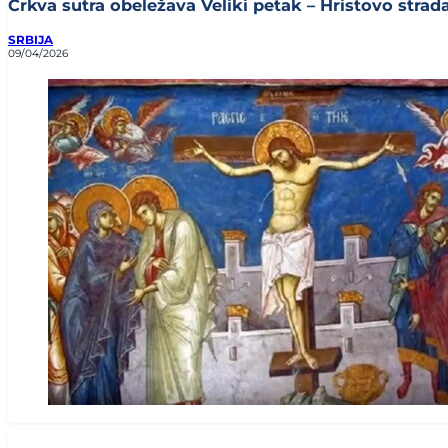
Crkva sutra obeležava Veliki petak – Hristovo stradan
SRBIJA
09/04/2026