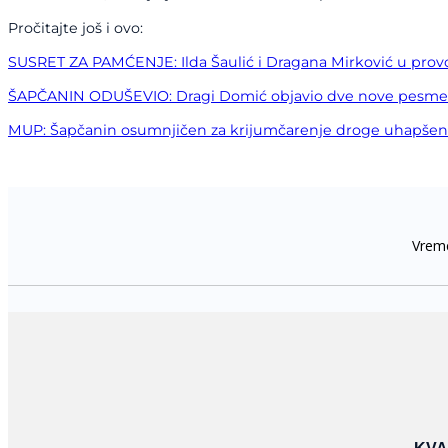
Pročitajte još i ovo:
SUSRET ZA PAMĆENJE: Ilda Šaulić i Dragana Mirković u pro
ŠAPČANIN ODUŠEVIO: Dragi Domić objavio dve nove pesme
MUP: Šapčanin osumnjičen za krijumčarenje droge uhapšen u