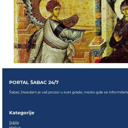
PORTAL ŠABAC 24/7
Šabac 24sedam je vaš prozor u svet grada, mesto gde se informišete,
Follow us on Facebook
Follow us on Facebook
Follow us on Facebook
Kategorije
Srbija
Mačva