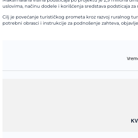
Maksimalana visina podsticaja po projektu je 2,9 miliona din
uslovima, načinu dodele i korišćenja sredstava podsticaja za
Cilj je povećanje turističkog prometa kroz razvoj ruralnog tur
potrebni obrasci i instrukcije za podnošenje zahteva, objavlj
KV