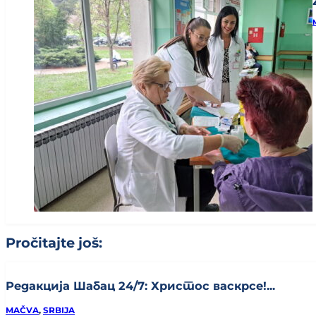
Pročitajte još:
Редакција Шабац 24/7: Христос васкрсе!...
MAČVA
,
SRBIJA