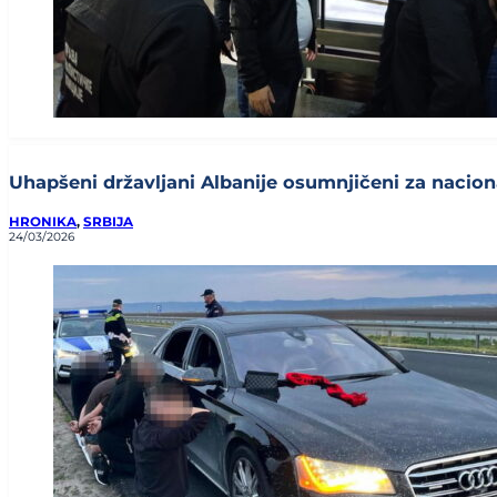
Uhapšeni državljani Albanije osumnjičeni za naciona
HRONIKA
,
SRBIJA
24/03/2026