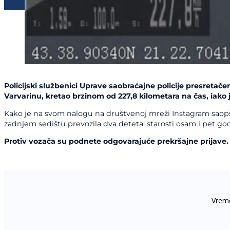
Policijski službenici Uprave saobraćajne policije presretač
Varvarinu, kretao brzinom od 227,8 kilometara na čas, iako 
Kako je na svom nalogu na društvenoj mreži Instagram saopšt
zadnjem sedištu prevozila dva deteta, starosti osam i pet go
Protiv vozača su podnete odgovarajuće prekršajne prijave.