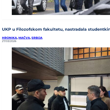
UKP u Filozofskom fakultetu, nastradala studentkin
HRONIKA
,
MAČVA
,
SRBIJA
27/03/2026