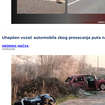
Uhapšen vozač automobila zbog presecanja puta nas
HRONIKA
,
MAČVA
12/03/2026