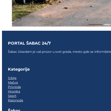
PORTAL ŠABAC 24/7
Šabac 24sedam je vaš prozor u svet grada, mesto gde se informišete,
Follow us on Facebook
Follow us on Facebook
Follow us on Facebook
Kategorije
Srbija
Mačva
Privreda
Hronika
Sport
Razonoda
Šabac