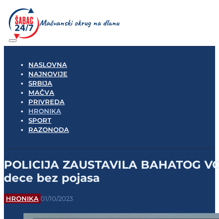
NASLOVNA
NAJNOVIJE
SRBIJA
MAČVA
PRIVREDA
HRONIKA
SPORT
RAZONODA
POLICIJA ZAUSTAVILA BAHATOG VOZAČ
dece bez pojasa
HRONIKA
01/10/2023