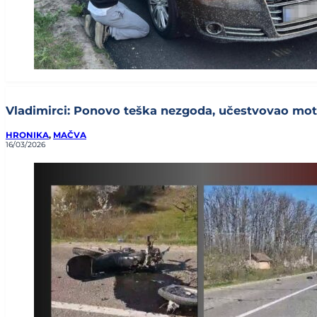
Vladimirci: Ponovo teška nezgoda, učestvovao motoc
HRONIKA
,
MAČVA
16/03/2026