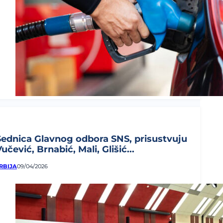
Sednica Glavnog odbora SNS, prisustvuju
učević, Brnabić, Mali, Glišić...
RBIJA
09/04/2026