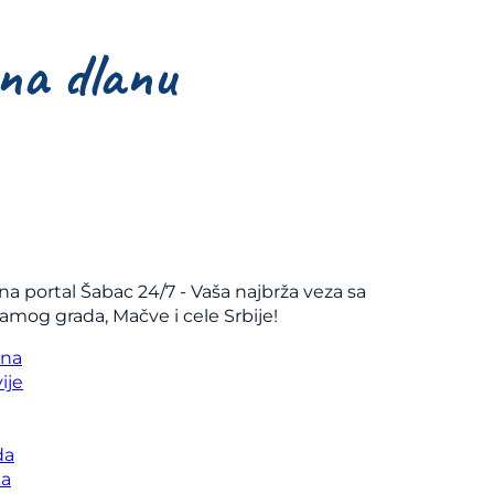
na portal Šabac 24/7 - Vaša najbrža veza sa
samog grada, Mačve i cele Srbije!
vna
ije
da
ka