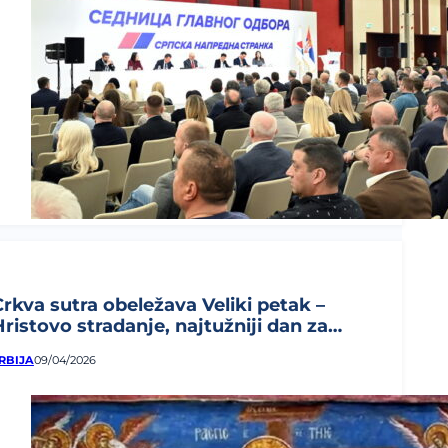
Crkva sutra obeležava Veliki petak –
Hristovo stradanje, najtužniji dan za
rišćane...
RBIJA
09/04/2026