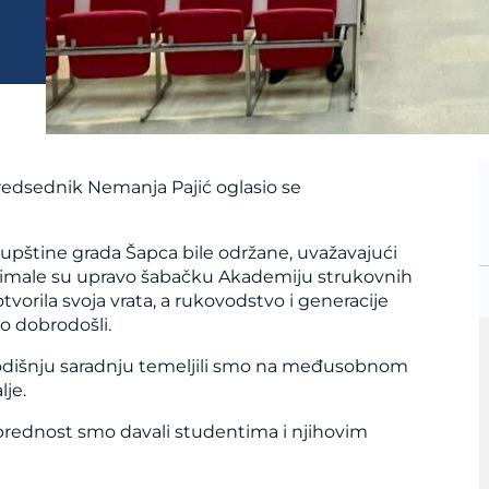
edsednik Nemanja Pajić oglasio se
pštine grada Šapca bile održane, uvažavajući
a imale su upravo šabačku Akademiju strukovnih
vorila svoja vrata, a rukovodstvo i generacije
o dobrodošli.
šnju saradnju temeljili smo na međusobnom
lje.
prednost smo davali studentima i njihovim