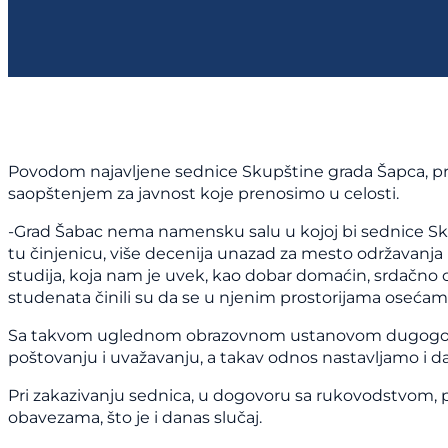
Povodom najavljene sednice Skupštine grada Šapca, pr
saopštenjem za javnost koje prenosimo u celosti.
-Grad Šabac nema namensku salu u kojoj bi sednice Sku
tu činjenicu, više decenija unazad za mesto održavanj
studija, koja nam je uvek, kao dobar domaćin, srdačno ot
studenata činili su da se u njenim prostorijama osećam
Sa takvom uglednom obrazovnom ustanovom dugogodi
poštovanju i uvažavanju, a takav odnos nastavljamo i da
Pri zakazivanju sednica, u dogovoru sa rukovodstvom, 
obavezama, što je i danas slučaj.