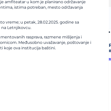
 amfiteatar u kom je planirano održavanje
entima, istima potreban, mesto održavanja
sto vreme; u petak, 28.02.2025. godine sa
 na Letnjikovcu.
umentovanih rasprava, razmene mišljenja i
vornicom. Međusobno uvažavanje, poštovanje i
 koje ova institucija baštini.
M