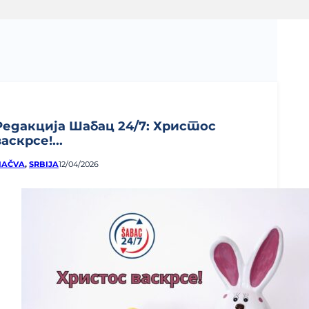
Редакција Шабац 24/7: Христос
васкрсе!...
AČVA
,
SRBIJA
12/04/2026