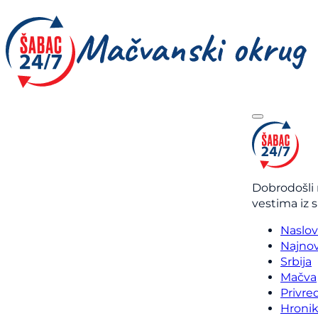
Dobrodošli 
vestima iz 
Naslo
Najnov
Srbija
Mačva
Privre
Hroni