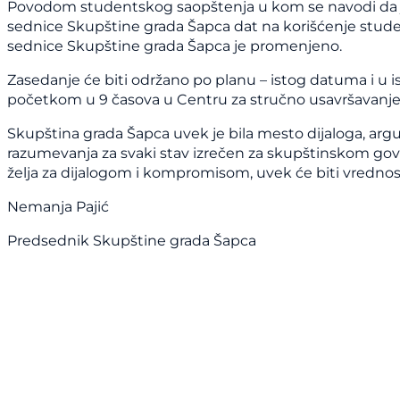
Povodom studentskog saopštenja u kom se navodi da je
sednice Skupštine grada Šapca dat na korišćenje stud
sednice Skupštine grada Šapca je promenjeno.
Zasedanje će biti održano po planu – istog datuma i u i
početkom u 9 časova u Centru za stručno usavršavanje
Skupština grada Šapca uvek je bila mesto dijaloga, arg
razumevanja za svaki stav izrečen za skupštinskom go
želja za dijalogom i kompromisom, uvek će biti vrednosti
Nemanja Pajić
Predsednik Skupštine grada Šapca