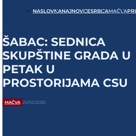
NASLOVNA
NAJNOVIJE
SRBIJA
MAČVA
PR
ŠABAC: SEDNICA
SKUPŠTINE GRADA U
PETAK U
PROSTORIJAMA CSU
MAČVA
25/02/2025