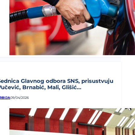
Sednica Glavnog odbora SNS, prisustvuju
učević, Brnabić, Mali, Glišić...
RBIJA
09/04/2026