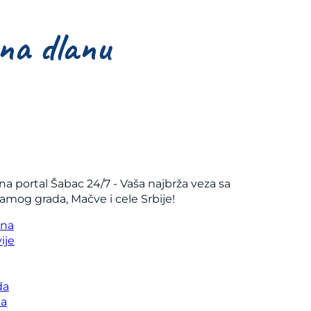
na portal Šabac 24/7 - Vaša najbrža veza sa
samog grada, Mačve i cele Srbije!
vna
ije
da
ka