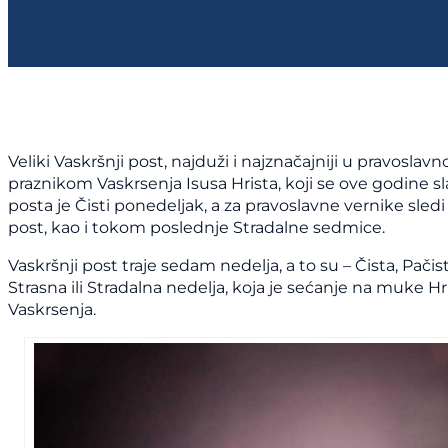
Veliki Vaskršnji post, najduži i najznačajniji u pravoslavno
praznikom Vaskrsenja Isusa Hrista, koji se ove godine sla
posta je Čisti ponedeljak, a za pravoslavne vernike sle
post, kao i tokom poslednje Stradalne sedmice.
Vaskršnji post traje sedam nedelja, a to su – Čista, Pači
Strasna ili Stradalna nedelja, koja je sećanje na muke Hr
Vaskrsenja.