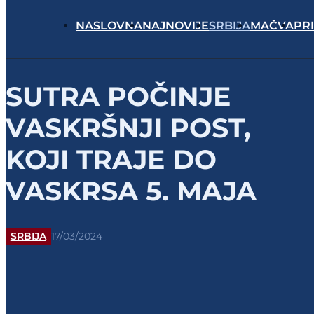
NASLOVNA
NAJNOVIJE
SRBIJA
MAČVA
PR
SUTRA POČINJE
VASKRŠNJI POST,
KOJI TRAJE DO
VASKRSA 5. MAJA
SRBIJA
17/03/2024