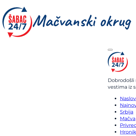
Dobrodošli 
vestima iz 
Naslo
Najnov
Srbija
Mačva
Privre
Hroni