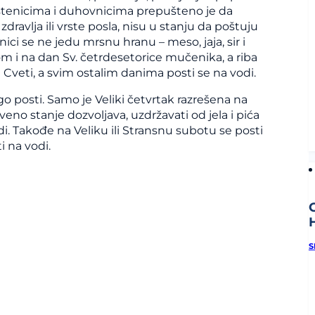
veštenicima i duhovnicima prepušteno je da
dravlja ili vrste posla, nisu u stanju da poštuju
nici se ne jedu mrsnu hranu – meso, jaja, sir i
m i na dan Sv. četrdesetorice mučenika, a riba
Cveti, a svim ostalim danima posti se na vodi.
o posti. Samo je Veliki četvrtak razrešena na
tveno stanje dozvoljava, uzdržavati od jela i pića
i. Takođe na Veliku ili Stransnu subotu se posti
i na vodi.
h
S