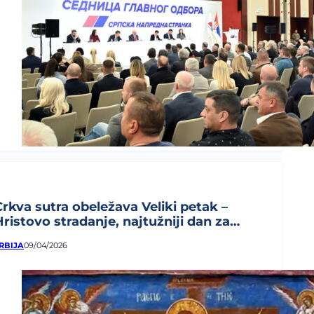
Crkva sutra obeležava Veliki petak –
Hristovo stradanje, najtužniji dan za
rišćane...
RBIJA
09/04/2026