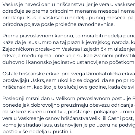
Vaskrs je naveći dan u hrišćanstvu, jer je vera u vaskrs
određuje se prema prirodnim menama meseca i nema ni
predanju, Isus je vaskrsao u nedelju punog meseca, pa 
prirodna pojava posle prolećne ravnodnevnice.
Prema pravoslavnom kanonu, to mora biti nedelja puno
kaže da je Isus umro na taj praznik jevrejskog naroda, k
Zajedničkom proslavom Vaskrsa i zajedničkim ulaženje
crkve, a među njima i one koje su kao zvanični prihvatil
duhovno i kanonsko jedinstvo ustanovljeno početkom 
Ostale hrišćanske crkve, pre svega Rimokatolička crkva
proslavljaju Uskrs, sem ukoliko se dogodi da se po prirod
hrišćanskim, kao što je to slučaj ove godine, kada će svi
Poslednji mrsni dan u Velikom pravoslavnom postu je Bel
ponedeljak dobrovoljno preuzimaju obavezu odricanja od 
da se kroz iskrenu molitvu, praštanje i pokajanje u miru i
vera u Vaskrsenje osnov hrišćanstva.Veliki ili Časni pos
kome je stradao Isus, ustanovljen je po uzoru na podvig 
postio više nedelja u pustinji.