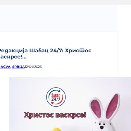
Редакција Шабац 24/7: Христос
васкрсе!...
AČVA
,
SRBIJA
12/04/2026