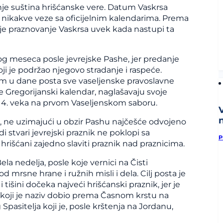
enje suština hrišćanske vere. Datum Vaskrsa
kakve veze sa oficijelnim kalendarima. Prema
je praznovanje Vaskrsa uvek kada nastupi ta
g meseca posle jevrejske Pashe, jer predanje
oji je podržao njegovo stradanje i raspeće.
m u dane posta sve vaseljenske pravoslavne
e Gregorijanski kalendar, naglašavaju svoje
4. veka na prvom Vaseljenskom saboru.
n
, ne uzimajući u obzir Pashu najčešće odvojeno
i stvari jevrejski praznik ne poklopi sa
P
 hrišćani zajedno slaviti praznik nad praznicima.
a nedelja, posle koje vernici na Čisti
mrsne hrane i ružnih misli i dela. Cilj posta je
 tišini dočeka najveći hrišćanski praznik, jer je
t, koji je naziv dobio prema Časnom krstu na
Spasitelja koji je, posle krštenja na Jordanu,