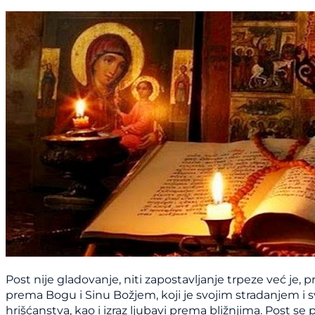
Post nije gladovanje, niti zapostavljanje trpeze već je, pr
prema Bogu i Sinu Božjem, koji je svojim stradanjem i 
hrišćanstva, kao i izraz ljubavi prema bližnjima. Post se 