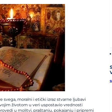
V
S
e svega, moralni i etički izraz stvarne ljubavi
svojim životom u veri uspostavio vrednosti
provedi u molitvi, praštanju, pokajanju i pripremi