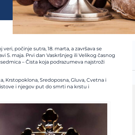
j veri, počinje sutra, 18. marta, a završava se
vi 5. maja. Prvi dan Vaskršnjeg ili Velikog časnog
di sedmica – Čista koja podrazumeva najstroži
sta, Krstopoklona, Sredoposna, Gluva, Cvetna i
istove i njegov put do smrti na krstu i