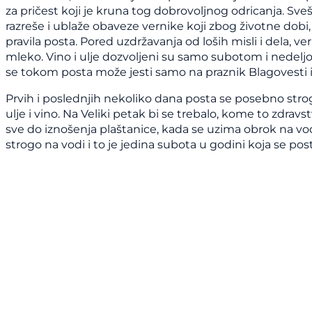
za pričest koji je kruna tog dobrovoljnog odricanja. S
razreše i ublaže obaveze vernike koji zbog životne dobi, z
pravila posta. Pored uzdržavanja od loših misli i dela, ver
mleko. Vino i ulje dozvoljeni su samo subotom i nedeljo
se tokom posta može jesti samo na praznik Blagovesti i 
Prvih i poslednjih nekoliko dana posta se posebno strog
ulje i vino. Na Veliki petak bi se trebalo, kome to zdravs
sve do iznošenja plaštanice, kada se uzima obrok na vod
strogo na vodi i to je jedina subota u godini koja se post