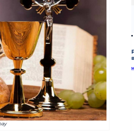
M
bay