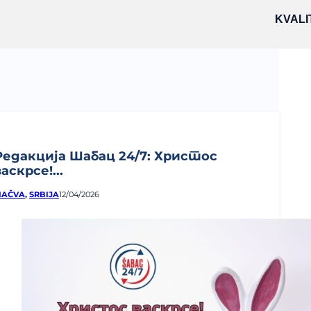
KVALI
Редакција Шабац 24/7: Христос
васкрсе!...
AČVA
,
SRBIJA
12/04/2026