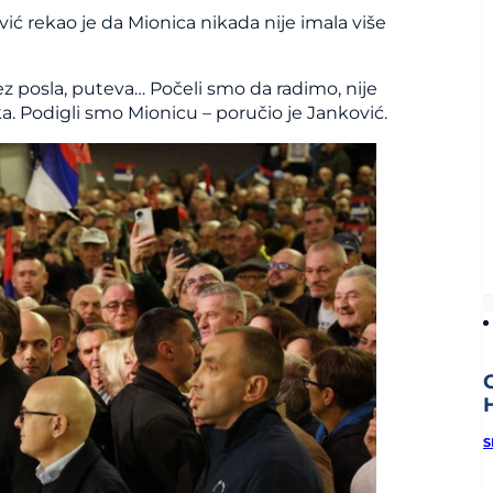
ć rekao je da Mionica nikada nije imala više
bez posla, puteva… Počeli smo da radimo, nije
ka. Podigli smo Mionicu – poručio je Janković.
h
S