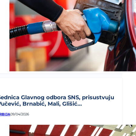
Sednica Glavnog odbora SNS, prisustvuju
učević, Brnabić, Mali, Glišić...
RBIJA
09/04/2026