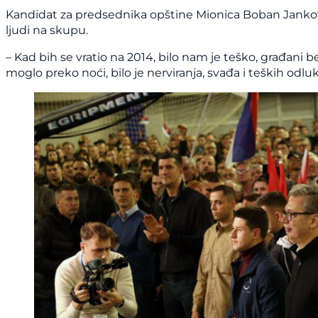
Kandidat za predsednika opštine Mionica Boban Jankovi
ljudi na skupu.
– Kad bih se vratio na 2014, bilo nam je teško, građani 
moglo preko noći, bilo je nerviranja, svađa i teških odlu