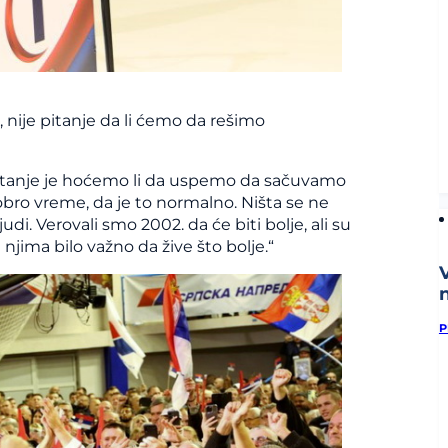
, nije pitanje da li ćemo da rešimo
pitanje je hoćemo li da uspemo da sačuvamo
obro vreme, da je to normalno. Ništa se ne
di. Verovali smo 2002. da će biti bolje, ali su
e njima bilo važno da žive što bolje.“
n
P