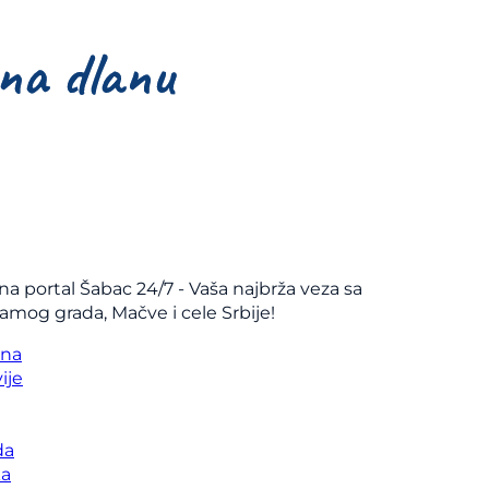
na portal Šabac 24/7 - Vaša najbrža veza sa
samog grada, Mačve i cele Srbije!
vna
ije
da
ka