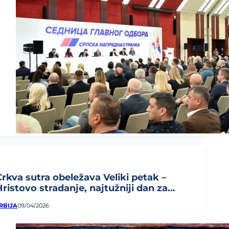
Crkva sutra obeležava Veliki petak –
Hristovo stradanje, najtužniji dan za
rišćane...
RBIJA
09/04/2026