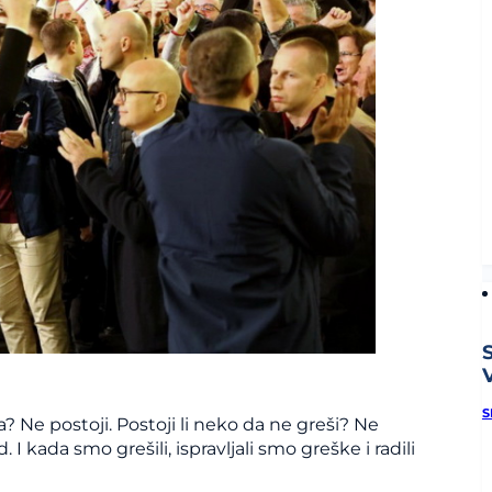
V
S
? Ne postoji. Postoji li neko da ne greši? Ne
. I kada smo grešili, ispravljali smo greške i radili