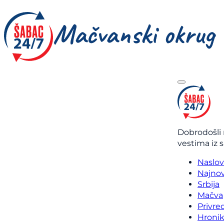
Dobrodošli 
vestima iz 
Naslo
Najnov
Srbija
Mačva
Privre
Hroni