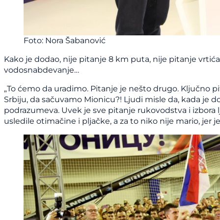
Foto: Nora Šabanović
Kako je dodao, nije pitanje 8 km puta, nije pitanje vrtića
vodosnabdevanje…
„To ćemo da uradimo. Pitanje je nešto drugo. Ključno 
Srbiju, da sačuvamo Mionicu?! Ljudi misle da, kada je d
podrazumeva. Uvek je sve pitanje rukovodstva i izbora lju
usledile otimačine i pljačke, a za to niko nije mario, jer j