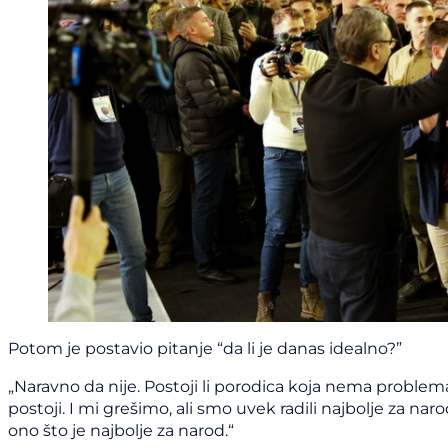
Potom je postavio pitanje “da li je danas idealno?”
„Naravno da nije. Postoji li porodica koja nema problema
postoji. I mi grešimo, ali smo uvek radili najbolje za narod
ono što je najbolje za narod.“