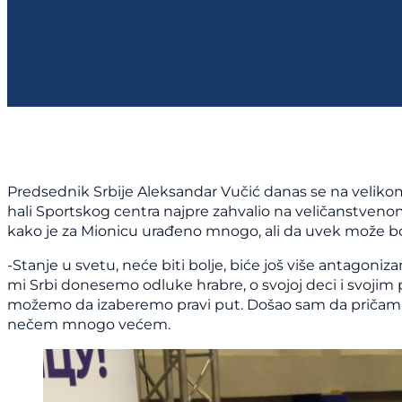
Predsednik Srbije Aleksandar Vučić danas se na velik
hali Sportskog centra najpre zahvalio na veličanstven
kako je za Mionicu urađeno mnogo, ali da uvek može bo
-Stanje u svetu, neće biti bolje, biće još više antagon
mi Srbi donesemo odluke hrabre, o svojoj deci i svojim po
možemo da izaberemo pravi put. Došao sam da pričam o 
nečem mnogo većem.