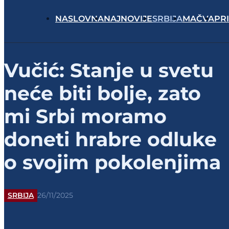
NASLOVNA
NAJNOVIJE
SRBIJA
MAČVA
PR
Vučić: Stanje u svetu
neće biti bolje, zato
mi Srbi moramo
doneti hrabre odluke
o svojim pokolenjima
SRBIJA
26/11/2025