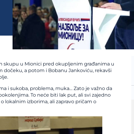
om skupu u Mionici pred okupljenim građanima u
om dočeku, a potom i Bobanu Jankoviću, rekavši
lje.
izama i sukoba, problema, muka… Zato je važno da
kolenjima. To neće biti lak put, ali svi zajedno
lokalnim izborima, ali zapravo pričam o