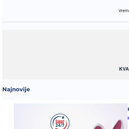
KVA
Najnovije