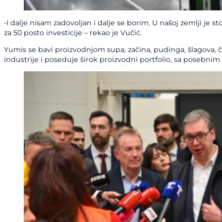
-I dalje nisam zadovoljan i dalje se borim. U našoj zemlji 
za 50 posto investicije – rekao je Vučić.
Yumis se bavi proizvodnjom supa, začina, pudinga, šlagova, č
industrije i poseduje širok proizvodni portfolio, sa posebn