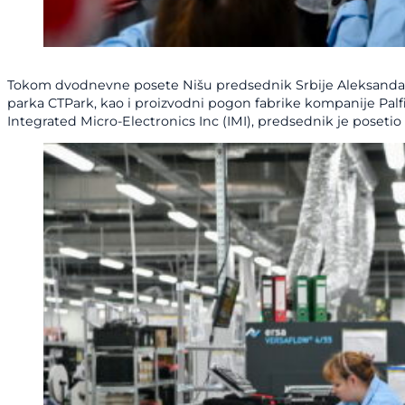
Tokom dvodnevne posete Nišu predsednik Srbije Aleksandar Vu
parka CTPark, kao i proizvodni pogon fabrike kompanije Palf
Integrated Micro-Electronics Inc (IMI), predsednik je poset