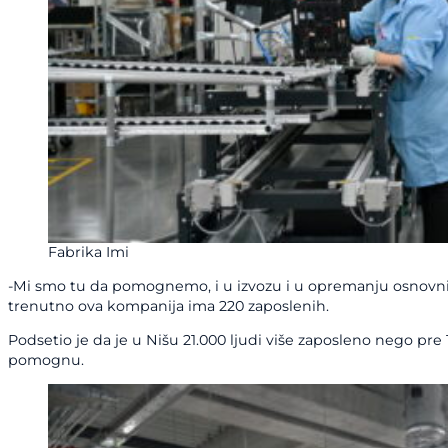
Fabrika Imi
-Mi smo tu da pomognemo, i u izvozu i u opremanju osnovnim 
trenutno ova kompanija ima 220 zaposlenih.
Podsetio je da je u Nišu 21.000 ljudi više zaposleno nego pr
pomognu.