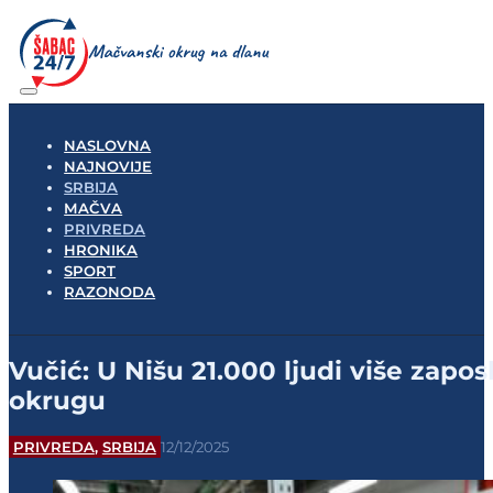
NASLOVNA
NAJNOVIJE
SRBIJA
MAČVA
PRIVREDA
HRONIKA
SPORT
RAZONODA
Vučić: U Nišu 21.000 ljudi više zap
okrugu
PRIVREDA
,
SRBIJA
12/12/2025