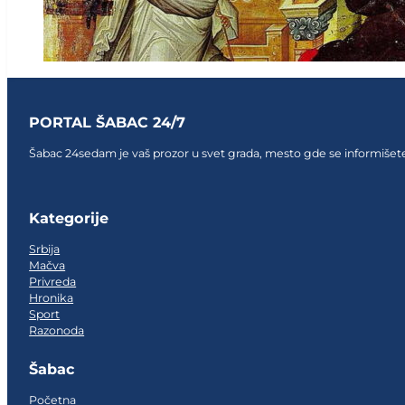
PORTAL ŠABAC 24/7
Šabac 24sedam je vaš prozor u svet grada, mesto gde se informišete,
Follow us on Facebook
Follow us on Facebook
Follow us on Facebook
Kategorije
Srbija
Mačva
Privreda
Hronika
Sport
Razonoda
Šabac
Početna