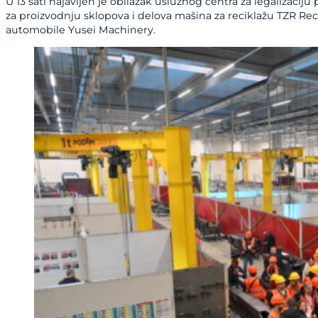
U 13 sati najavljen je obilazak uslužnog centra za legaliza
za proizvodnju sklopova i delova mašina za reciklažu TZR Recy
automobile Yusei Machinery.