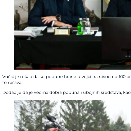
Vučić je rekao da su popune hrane u vojci na nivou od 100 ods
to rešava.
Dodao je da je veoma dobra popuna i ubojnih sredstava, kao i