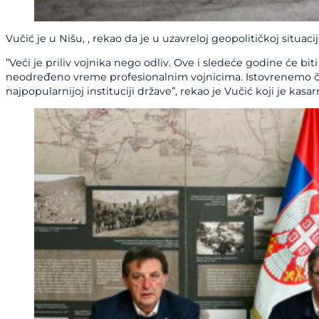
Vučić je u Nišu, , rekao da je u uzavreloj geopolitičkoj situac
”Veći je priliv vojnika nego odliv. Ove i sledeće godine će 
neodređeno vreme profesionalnim vojnicima. Istovrenemo čini m
najpopularnijoj instituciji države”, rekao je Vučić koji je 