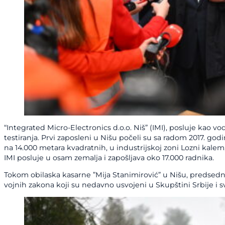
“Integrated Micro-Electronics d.o.o. Niš” (IMI), posluje kao
testiranja. Prvi zaposleni u Nišu počeli su sa radom 2017. godin
na 14.000 metara kvadratnih, u industrijskoj zoni Lozni kalem
IMI posluje u osam zemalja i zapošljava oko 17.000 radnika.
Tokom obilaska kasarne ”Mija Stanimirović” u Nišu, predsednik
vojnih zakona koji su nedavno usvojeni u Skupštini Srbije i sve