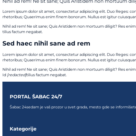
Nihil ad rem! Ne sit sane; Quis Aristidem non mortuum di
Lorem ipsum dolor sit amet, consectetur adipiscing elit. Duo Reges: c
rhetoribus; Quaerimus enim finem bonorum. Nullus est igitur cuiusquam 
Nihil ad rem! Ne sit sane; Quis Aristidem non mortuum diligit? Res eni
tilius factum negabat.
Sed haec nihil sane ad rem
Lorem ipsum dolor sit amet, consectetur adipiscing elit. Duo Reges: c
rhetoribus; Quaerimus enim finem bonorum. Nullus est igitur cuiusquam 
Nihil ad rem! Ne sit sane; Quis Aristidem non mortuum diligit? Res en
Id
[redacted]
tilius factum negabat.
PORTAL ŠABAC 24/7
Šabac 24sedam je vaš prozor u svet grada, mesto gde se informišete,
Follow us on Facebook
Follow us on Facebook
Follow us on Facebook
Kategorije