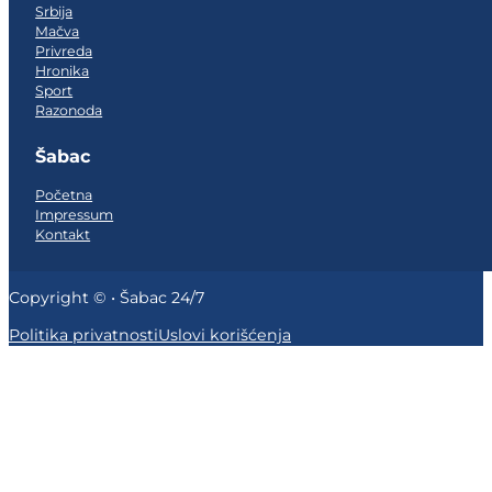
Srbija
Mačva
Privreda
Hronika
Sport
Razonoda
Šabac
Početna
Impressum
Kontakt
Copyright © • Šabac 24/7
Politika privatnosti
Uslovi korišćenja