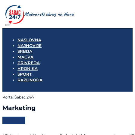
NASLOVNA
NAJNOVIJE
SRBIJA
MAČVA
PRIVREDA
HRONIKA
SPORT
RAZONODA
Portal Šabac 24/7
Marketing
Pratite nas na Facebook
Pratite nas na instagramu
Pratite nas na Youtube