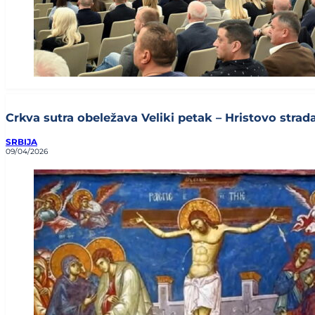
Crkva sutra obeležava Veliki petak – Hristovo stradan
SRBIJA
09/04/2026