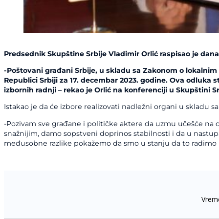
Predsednik Skupštine Srbije Vladimir Orlić raspisao je dana
-Poštovani građani Srbije, u skladu sa Zakonom o lokalnim
Republici Srbiji za 17. decembar 2023. godine. Ova odluka 
izbornih radnji – rekao je Orlić na konferenciji u Skupštini Sr
Istakao je da će izbore realizovati nadležni organi u skladu 
-Pozivam sve građane i političke aktere da uzmu učešće na 
snažnijim, damo sopstveni doprinos stabilnosti i da u nast
međusobne razlike pokažemo da smo u stanju da to radimo na 