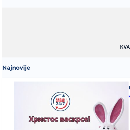
KVA
Najnovije