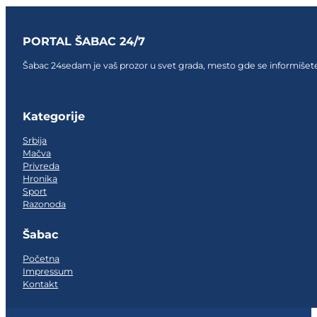
PORTAL ŠABAC 24/7
Šabac 24sedam je vaš prozor u svet grada, mesto gde se informišete,
Follow us on Facebook
Follow us on Facebook
Follow us on Facebook
Kategorije
Srbija
Mačva
Privreda
Hronika
Sport
Razonoda
Šabac
Početna
Impressum
Kontakt