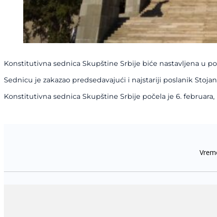
Konstitutivna sednica Skupštine Srbije biće nastavljena u p
Sednicu je zakazao predsedavajući i najstariji poslanik Stoja
Konstitutivna sednica Skupštine Srbije počela je 6. februar