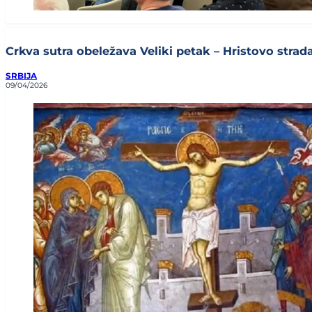
Crkva sutra obeležava Veliki petak – Hristovo stradan
SRBIJA
09/04/2026