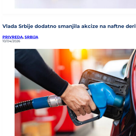
Vlada Srbije dodatno smanjila akcize na naftne deriv
PRIVREDA
,
SRBIJA
10/04/2026