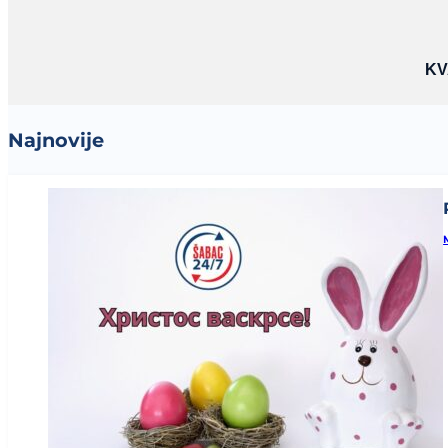
KV
Najnovije