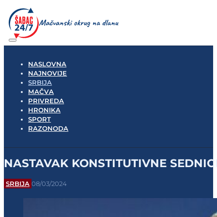
NASLOVNA
NAJNOVIJE
SRBIJA
MAČVA
PRIVREDA
HRONIKA
SPORT
RAZONODA
NASTAVAK KONSTITUTIVNE SEDNICE
SRBIJA
08/03/2024