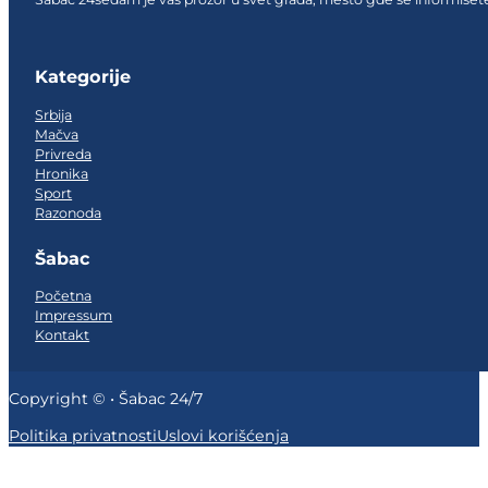
Follow us on Facebook
Follow us on Facebook
Follow us on Facebook
Kategorije
Srbija
Mačva
Privreda
Hronika
Sport
Razonoda
Šabac
Početna
Impressum
Kontakt
Copyright © • Šabac 24/7
Politika privatnosti
Uslovi korišćenja