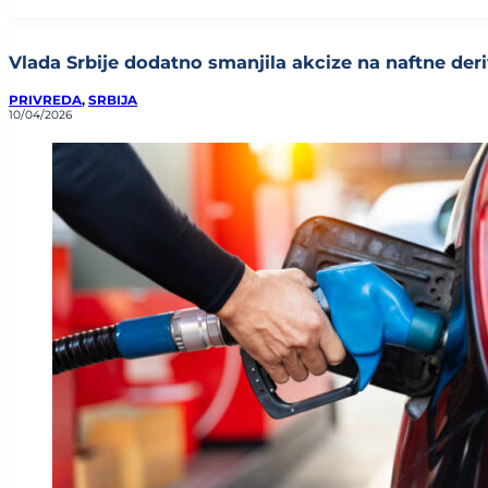
Vlada Srbije dodatno smanjila akcize na naftne deriv
PRIVREDA
,
SRBIJA
10/04/2026