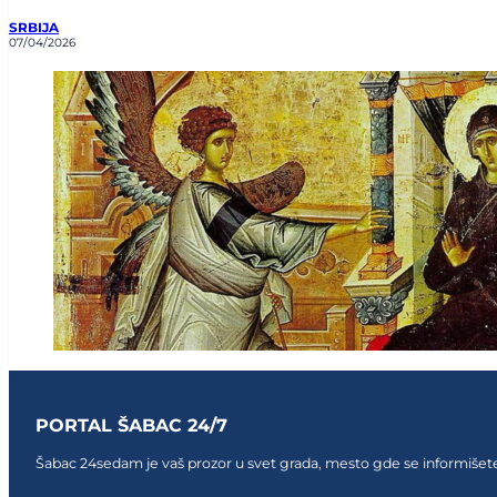
SRBIJA
07/04/2026
PORTAL ŠABAC 24/7
Šabac 24sedam je vaš prozor u svet grada, mesto gde se informišete,
Follow us on Facebook
Follow us on Facebook
Follow us on Facebook