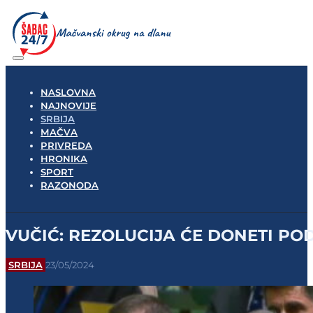
NASLOVNA
NAJNOVIJE
SRBIJA
MAČVA
PRIVREDA
HRONIKA
SPORT
RAZONODA
VUČIĆ: REZOLUCIJA ĆE DONETI PO
SRBIJA
23/05/2024