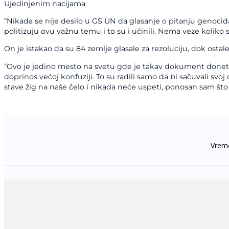
Ujedinjenim nacijama.
“Nikada se nije desilo u GS UN da glasanje o pitanju genocida 
politizuju ovu važnu temu i to su i učinili. Nema veze koliko
On je istakao da su 84 zemlje glasale za rezoluciju, dok osta
“Ovo je jedino mesto na svetu gde je takav dokument donet. L
doprinos većoj konfuziji. To su radili samo da bi sačuvali svoj 
stave žig na naše čelo i nikada neće uspeti, ponosan sam št