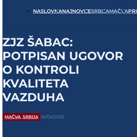
NASLOVNA
NAJNOVIJE
SRBIJA
MAČVA
PR
ZJZ ŠABAC:
POTPISAN UGOVOR
O KONTROLI
KVALITETA
VAZDUHA
MAČVA
,
SRBIJA
26/04/2025