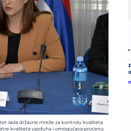
M
tet rada državne mreže za kontrolu kvaliteta
ametre kvaliteta vazduha i omogućava procenu