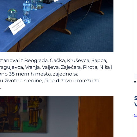
tanova iz Beograda, Čačka, Kruševca, Šapca,
gujevca, Vranja, Valjeva, Zaječara, Pirota, Niša i
pno 38 mernih mesta, zajedno sa
 životne sredine, čine državnu mrežu za
.
V
S