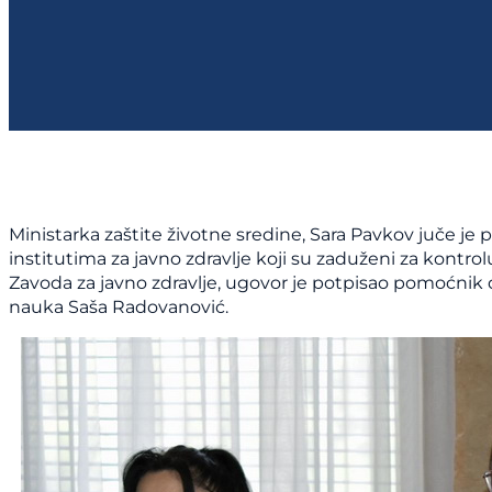
Ministarka zaštite životne sredine, Sara Pavkov juče je
institutima za javno zdravlje koji su zaduženi za kontro
Zavoda za javno zdravlje, ugovor je potpisao pomoćnik d
nauka Saša Radovanović.