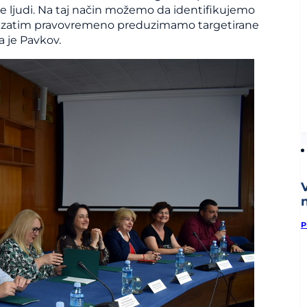
lje ljudi. Na taj način možemo da identifikujemo
da zatim pravovremeno preduzimamo targetirane
a je Pavkov.
n
P