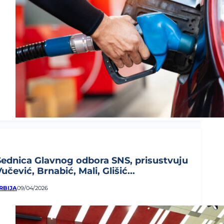
Sednica Glavnog odbora SNS, prisustvuju
učević, Brnabić, Mali, Glišić...
RBIJA
09/04/2026