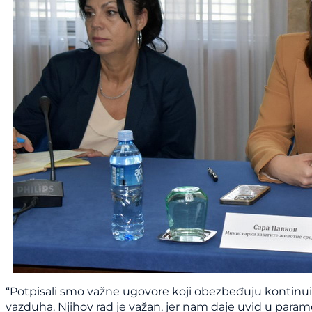
“Potpisali smo važne ugovore koji obezbeđuju kontinui
vazduha. Njihov rad je važan, jer nam daje uvid u par