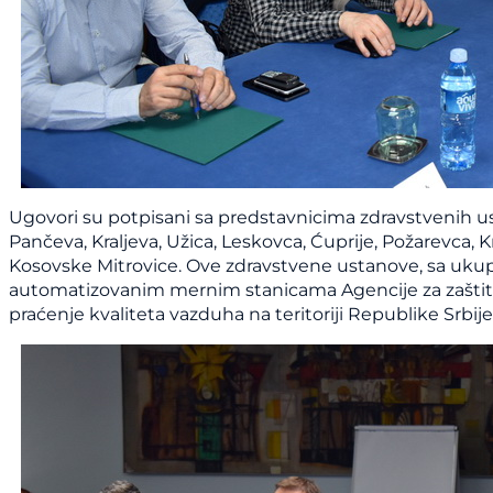
Ugovori su potpisani sa predstavnicima zdravstvenih us
Pančeva, Kraljeva, Užica, Leskovca, Ćuprije, Požarevca, Kra
Kosovske Mitrovice. Ove zdravstvene ustanove, sa uku
automatizovanim mernim stanicama Agencije za zaštitu
praćenje kvaliteta vazduha na teritoriji Republike Srbije