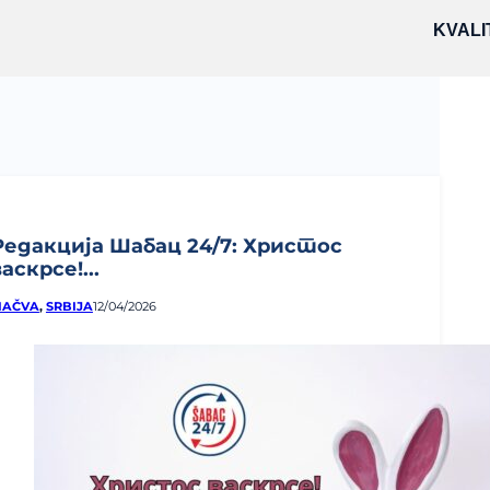
KVALI
Редакција Шабац 24/7: Христос
васкрсе!...
AČVA
,
SRBIJA
12/04/2026