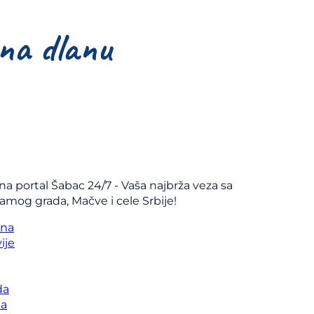
na portal Šabac 24/7 - Vaša najbrža veza sa
samog grada, Mačve i cele Srbije!
vna
ije
da
ka