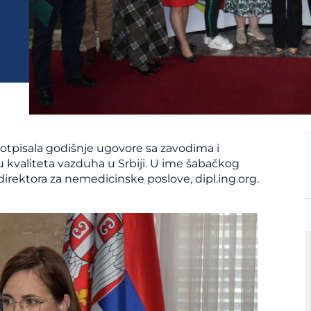
 potpisala godišnje ugovore sa zavodima i
lu kvaliteta vazduha u Srbiji. U ime šabačkog
irektora za nemedicinske poslove, dipl.ing.org.