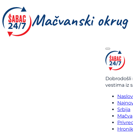
Dobrodošli 
vestima iz 
Naslo
Najnov
Srbija
Mačva
Privre
Hroni