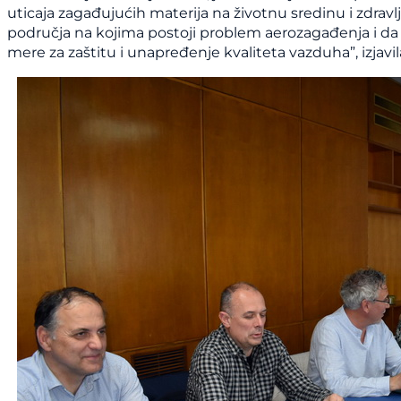
uticaja zagađujućih materija na životnu sredinu i zdrav
područja na kojima postoji problem aerozagađenja i 
mere za zaštitu i unapređenje kvaliteta vazduha”, izjavil