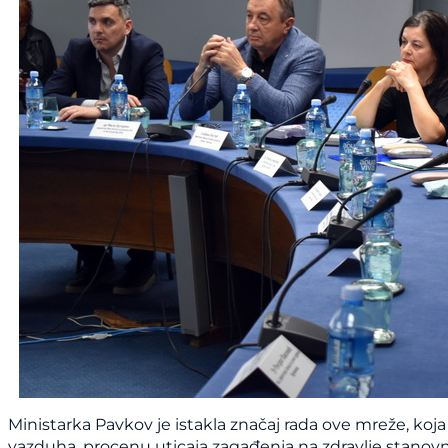
Ministarka Pavkov je istakla značaj rada ove mreže, ko
vazduha, procenu uticaja zagađenja na zdravlje stanov