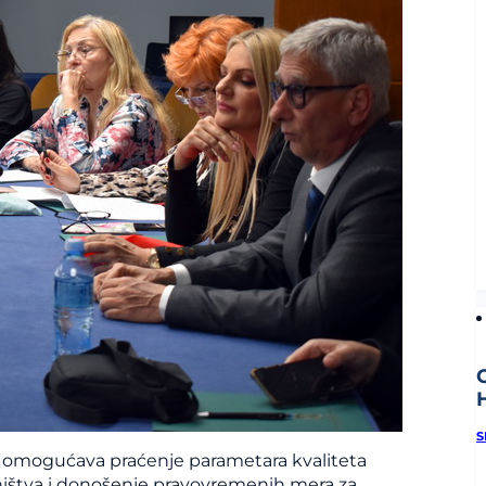
h
S
ja omogućava praćenje parametara kvaliteta
ništva i donošenje pravovremenih mera za