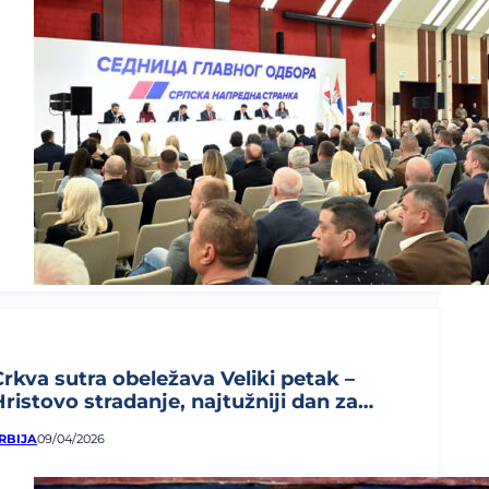
Crkva sutra obeležava Veliki petak –
Hristovo stradanje, najtužniji dan za
rišćane...
RBIJA
09/04/2026